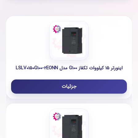
اینورتر 15 کیلووات تکفاز G100 مدل LSLV0150G100-2EONN
جزئیات