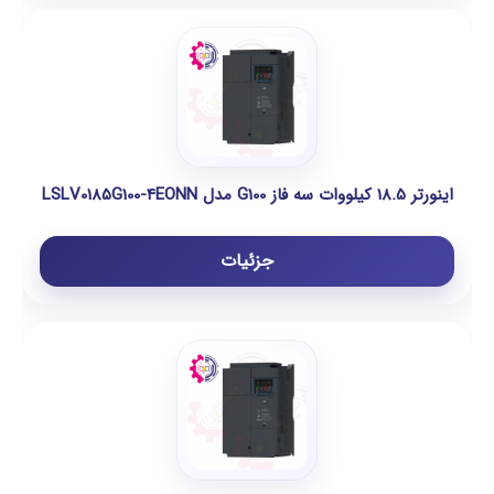
اینورتر 18.5 کیلووات سه فاز G100 مدل LSLV0185G100-4EONN
جزئیات