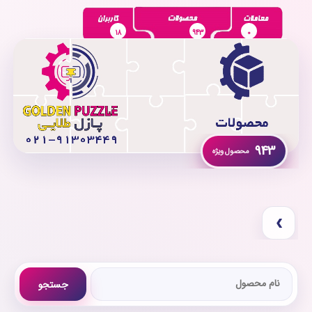
18
943
0
943
›
جستجو