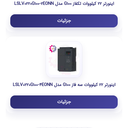
اینورتر 22 کیلووات تکفاز G100 مدل LSLV0220G100-2EONN
جزئیات
اینورتر 22 کیلووات سه فاز G100 مدل LSLV0220G100-4EONN
جزئیات