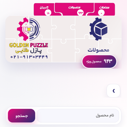
18
943
0
943
›
جستجو