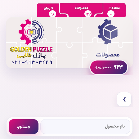
18
943
0
943
›
جستجو