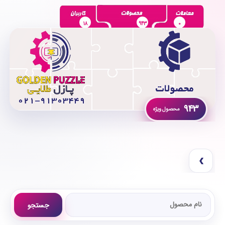
18
943
0
943
›
جستجو