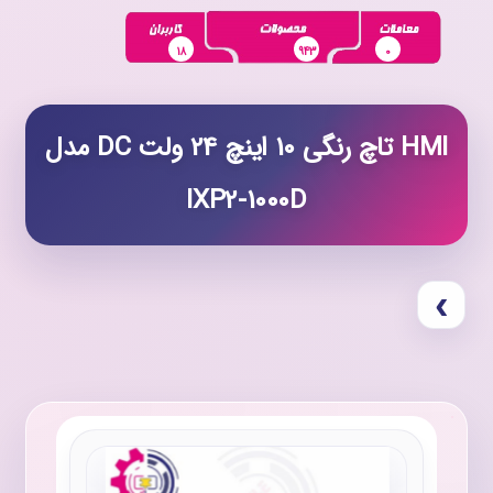
18
943
0
HMI تاچ رنگی 10 اینچ 24 ولت DC مدل
IXP2-1000D