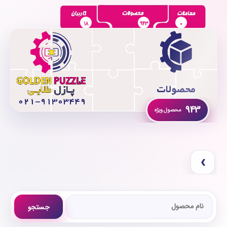
18
943
0
943
›
جستجو